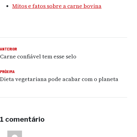
Mitos e fatos sobre a carne bovina
ANTERIOR
Navegação de Post
Carne confiável tem esse selo
PRÓXIMA
Dieta vegetariana pode acabar com o planeta
1 comentário