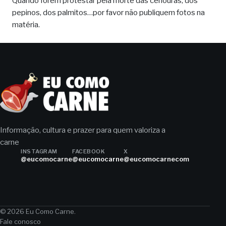
Quando forem protestar pela morte das cenouras, dos
pepinos, dos palmitos…por favor não publiquem fotos na
matéria.
Informação, cultura e prazer para quem valoriza a
carne
INSTAGRAM
FACEBOOK
X
@eucomocarne
@eucomocarne
@eucomocarnecom
© 2026 Eu Como Carne.
Fale conosco