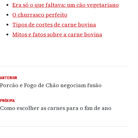
Era só o que faltava: um cão vegetariano
O churrasco perfeito
Tipos de cortes de carne bovina
Mitos e fatos sobre a carne bovina
ANTERIOR
Navegação de Post
Porcão e Fogo de Chão negociam fusão
PRÓXIMA
Como escolher as carnes para o fim de ano