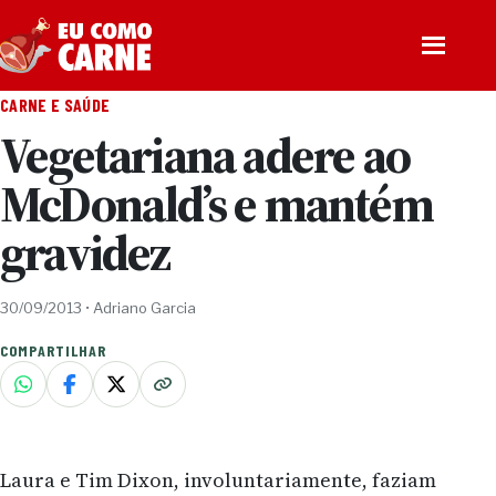
Pular para o conteúdo
Abrir men
CARNE E SAÚDE
Vegetariana adere ao
McDonald’s e mantém
gravidez
30/09/2013
•
Adriano Garcia
COMPARTILHAR
Laura e Tim Dixon, involuntariamente, faziam