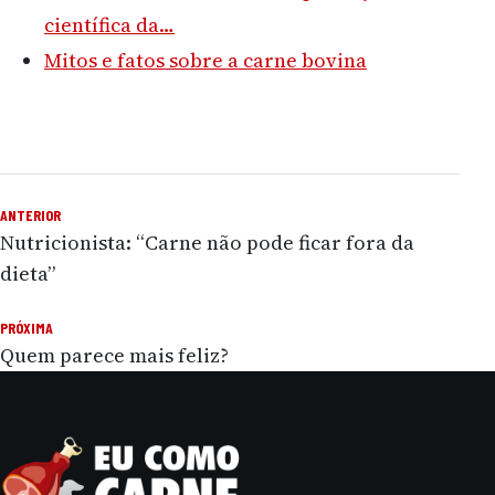
científica da…
Mitos e fatos sobre a carne bovina
ANTERIOR
Navegação de Post
Nutricionista: “Carne não pode ficar fora da
dieta”
PRÓXIMA
Quem parece mais feliz?